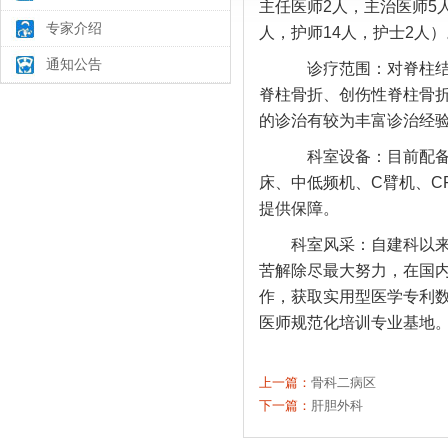
主任医师
2
人，主治医师
5
专家介绍
人，护师
14
人，护士
2
人）
通知公告
诊疗范围：对脊柱
脊柱骨折、创伤性脊柱骨
的诊治有较为丰富诊治经
科室设备：目前配
床、中低频机、
C
臂机、
C
提供保障。
科室风采：自建科以
苦解除尽最大努力，在国
作，获取实用型医学专利数
医师规范化培训专业基地
上一篇：
骨科二病区
下一篇：
肝胆外科