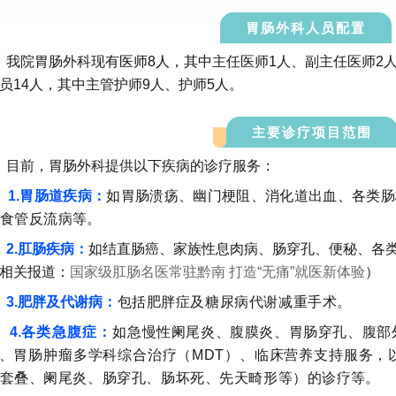
胃肠外科人员配置
我院胃肠外科现有
医师8人，其中
主任医师1人、副主任医师2
员14人，其中主管护师9人、护师5人
。
主要诊疗项目范围
目前，胃肠外科提供以下疾病的诊疗服务：
1.胃肠道疾病
：
如
胃肠溃疡、幽门梗阻、消化道出血、各类肠
食管反流病
等。
2.肛肠疾病：
如
结直肠癌、家族性息肉病、肠穿孔、便秘、各
相关报道：
国家级肛肠名医常驻黔南 打造“无痛”就医新体验
）
3.肥胖及代谢病
：
包括
肥胖症及糖尿病代谢减重手术。
4.
各类急腹症：
如急慢性阑尾炎、腹膜炎、胃肠穿孔、腹部
、
胃肠肿瘤多学科综合治疗（MDT）、临床营养支持服务，
套叠、阑尾炎、肠穿孔、肠坏死、先天畸形等）的诊疗
等。