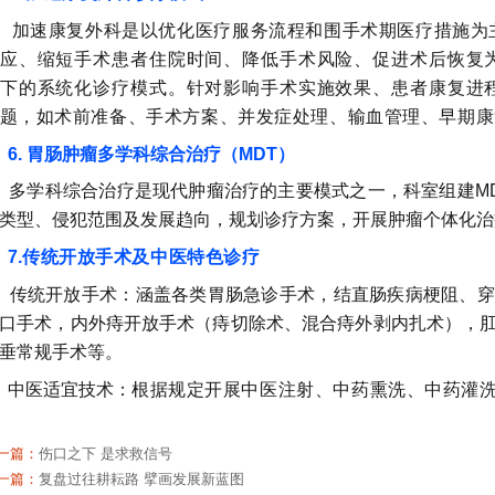
加速康复外科是以优化医疗服务流程和围手术期医疗措施为
应、缩短手术患者住院时间、降低手术风险、促进术后恢复
下的系统化诊疗模式。
针对影响手术实施效果、患者康复进
题，如术前准备、手术方案、并发症处理、输血管理、早期康
6.
胃肠肿瘤多学科综合治疗（MDT）
多学科综合治疗是现代肿瘤治疗的主要模式之一，科室组建M
类型、侵犯范围及发展趋向，规划诊疗方案，开展肿瘤个体化治
7.
传统开放手术及中医特色诊疗
传统开放手术：涵盖各类胃肠急诊手术，结直肠疾病梗阻、穿
口手术，内外痔开放手术（痔切除术、混合痔外剥内扎术），
垂常规手术等。
中医适宜技术：
根据规定开展中医注射、中药熏洗、中药灌
一篇：
伤口之下 是求救信号
一篇：
复盘过往耕耘路 擘画发展新蓝图