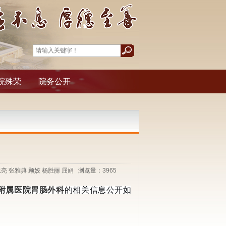
院殊荣
院务公开
吴忠亮 张雅典 顾姣 杨胜丽 屈娟 浏览量：
3965
附属医院
胃肠外科
的相关信息公开如