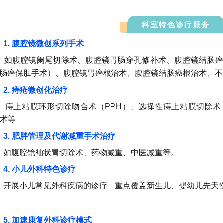
科室特色诊疗服务
1. 腹腔镜微创系列手术
如腹腔镜阑尾切除术、腹腔镜胃肠穿孔修补术、腹腔镜结肠癌
肠癌保肛手术）、腹腔镜胃癌根治术、腹腔镜结肠癌根治术、不
2. 痔疮微创化治疗
痔上粘膜环形切除吻合术
（
PPH
）、
选择性痔上粘膜切除术
术
等
3. 肥胖管理及代谢减重手术治疗
如腹腔镜袖状胃切除术、
药物减重、中医减重等。
4.
小儿外科特色诊疗
开展小儿常见外科疾病的诊疗，重点覆盖新生儿、婴幼儿先天
5.
加速康复外科诊疗模式