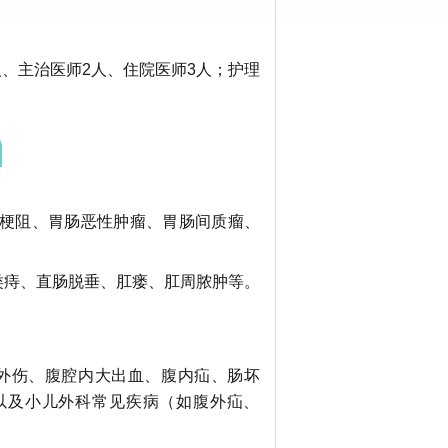
人、主治医师2人、住院医师3人；护理
梗阻、胃肠恶性肿瘤、胃肠间质瘤、
类痔、直肠脱垂、肛瘘、肛周脓肿等。
外伤、腹腔内大出血、腹内疝、肠坏
以及小儿外科常见疾病（如腹外疝、