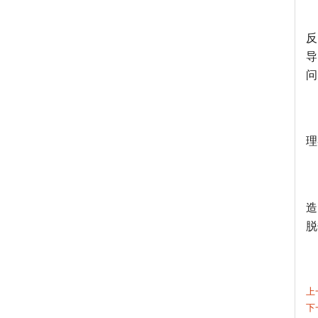
反
导
问
理
造
脱
上
下