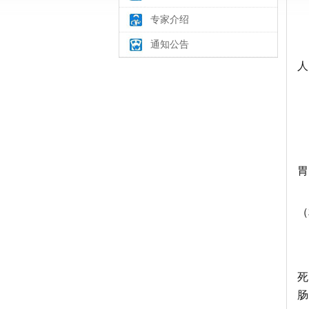
专家介绍
通知公告
人
胃
（
死
肠