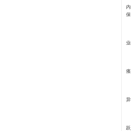
内
保
业
瘙
异
跃