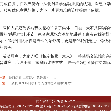
完成任务，在欢声笑语中深化对科学运动康复的认知。医患互动
、服务优化意见征集，为下一步更精准的诊疗提供了依据。
医护人员还为多名肾友精心准备了集体生日会，大家共同唱响
置的“感恩时刻”环节，患者家属饱含深情地讲述了患者在我院
示：“医护团队不仅是专业的治疗者，更是陪伴我们走过生命低
的共鸣。
活动尾声，大家齐唱《相亲相爱一家人》，将整场交流推向高
普讲座、心理干预、家庭随访等方式，进一步为患者提供更加优
一篇：
颈肩疼痛 上肢麻木 竟是因为……
一篇：
【夜间高血压门诊】专为这群患者精准“开方”
院长信箱： gy_sfy@163.com
办公室电话：0854 - 8320040
黔ICP备17010592号-1
行风监督电话：0854 - 83120