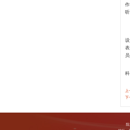
作
听
设
表
员
科
上
下
院