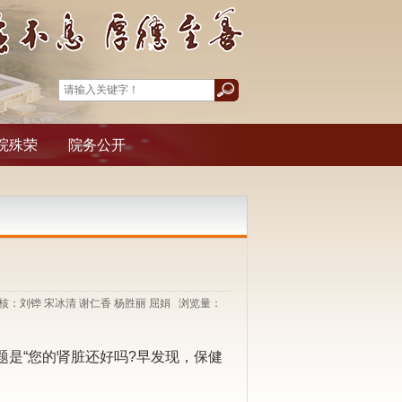
院殊荣
院务公开
 审 核：刘铧 宋冰清 谢仁香 杨胜丽 屈娟 浏览量：
主题是“您的肾脏还好吗?早发现，保健