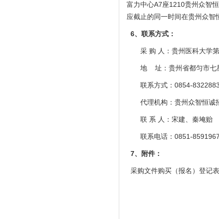
富力中心A7座1210贵州众智
应截止的同一时间在贵州众智
6
、联系方式：
采
购
人：
贵州医科大学
地 址：
贵州省都匀市七
联系方式：
0854-832288
代理机构：贵州众智恒诚
联
系
人：宋建、秦埯贻
联系电话：
0851-859196
7、附件：
采购文件购买（报名）登记