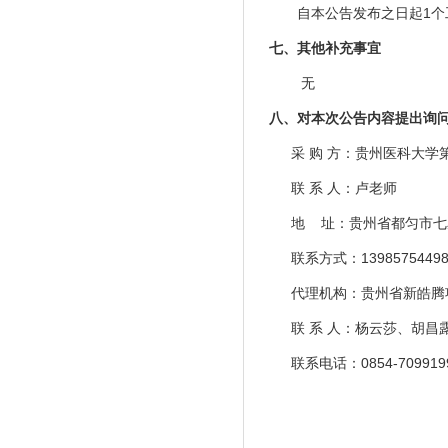
自本公告发布之日起
1
七
、其他补充事宜
无
八
、对本次公告内容提出询
采
购
方
：贵州医科大学
联
系
人：
卢老师
地
址：贵州省都匀市七
联系方式：1398575449
代理机构：贵州省新皓腾
联
系
人：
杨云莎、胡昌
联系电话：0854-7099199