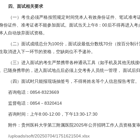
四、面试相关要求
（一）考生
必须严格按照规定时间凭本人有效身份证件、笔试准考
身份证件、准考证者不能参加面试。面试当天上午
8：00后不得再进入
本人自动放弃面试资格。
（二）面试成绩总分为100分，面试设最低分数线70分（按百分制
生取消进入下一环节的资格，空缺岗位不予递补。
（三）
进入面试的考生严禁携带各种通讯工具（如手机及其他无线接
。已随身携带的，进入面试地点后必须上交考务人员统一管理，
面试后归
（四）面试时只能报现场抽签号，不得将姓名等个人信息报告考官。
咨询电话：
085
4-8323669
监督电话：0854－8320414
咨询时间：上午
8:
00-12:00，下午13:30-17:30
附件：贵州医科大学第三
附属医院
2025年公开招聘工作人员资格
/uploads/soft/20250704/1751621504.xlsx