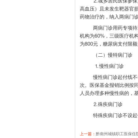
⒉城乡居民医保参保
高血压）且未发生靶器官损
药物治疗的，纳入两病门
两病门诊用药专项待
机构为
60%，
三级医疗机
为
800元，
糖尿病支付限额
（二）慢特病门诊
⒈慢性病门诊
慢性病门诊起付线不
次。医保基金报销比例按
人员办理多种慢性病的，
⒉殊疾病门诊
特殊疾病门诊不设起
上一篇：
黔南州城镇职工医保住